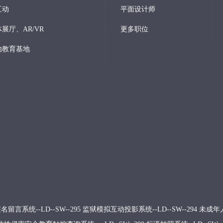
互动
平面设计师
展厅、AR/VR
更多职位
治教育基地
留言系统--LD--SW--295
监狱模拟互动投影系统--LD--SW--294
未成年人