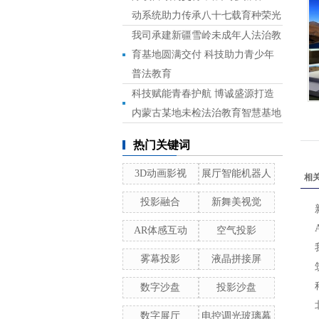
动系统助力传承八十七载育种荣光
我司承建新疆雪岭未成年人法治教
育基地圆满交付 科技助力青少年
普法教育
科技赋能青春护航 博诚盛源打造
内蒙古某地未检法治教育智慧基地
热门关键词
3D动画影视
展厅智能机器人
相
投影融合
新舞美视觉
AR体感互动
空气投影
雾幕投影
液晶拼接屏
数字沙盘
投影沙盘
数字展厅
电控调光玻璃幕