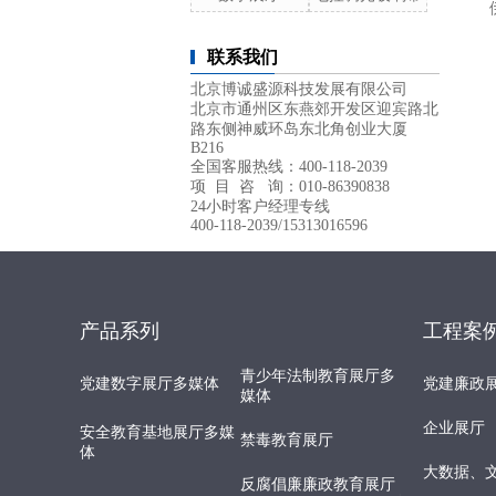
联系我们
北京博诚盛源科技发展有限公司
北京市通州区东燕郊开发区迎宾路北
路东侧神威环岛东北角创业大厦
B216
全国客服热线：400-118-2039
项 目 咨 询：010-86390838
24小时客户经理专线
400-118-2039/15313016596
产品系列
工程案
青少年法制教育展厅多
党建数字展厅多媒体
党建廉政
媒体
企业展厅
安全教育基地展厅多媒
禁毒教育展厅
体
大数据、
反腐倡廉廉政教育展厅