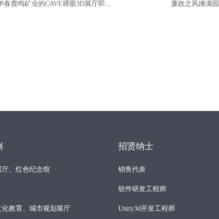
伊春鹿鸣矿业的CAVE裸眼3D展厅即...
廉政之风拂满园 
例
招贤纳士
展厅、红色纪念馆
销售代表
软件研发工程师
文化教育、城市规划展厅
Unity3d开发工程师