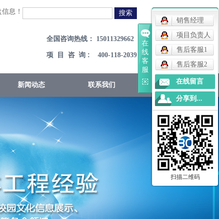
盘信息！
销售经理
项目负责人
全国咨询热线： 15011329662
在
售后客服1
线
:
项 目 咨 询
400-118-2039
客
售后客服2
服
在线留言
新闻动态
联系我们
分享到...
扫描二维码