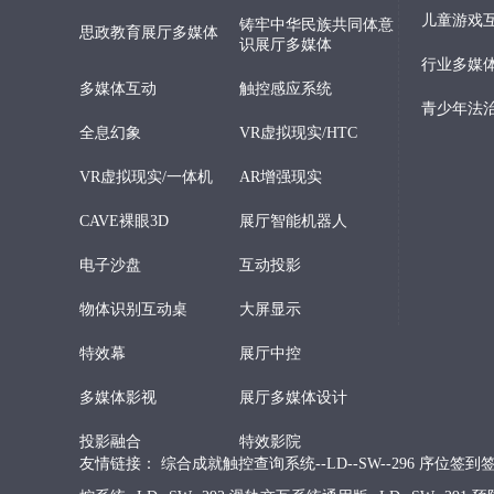
儿童游戏
铸牢中华民族共同体意
思政教育展厅多媒体
识展厅多媒体
行业多媒体
多媒体互动
触控感应系统
青少年法
全息幻象
VR虚拟现实/HTC
VR虚拟现实/一体机
AR增强现实
CAVE裸眼3D
展厅智能机器人
电子沙盘
互动投影
物体识别互动桌
大屏显示
特效幕
展厅中控
多媒体影视
展厅多媒体设计
投影融合
特效影院
友情链接：
综合成就触控查询系统--LD--SW--296
序位签到签名