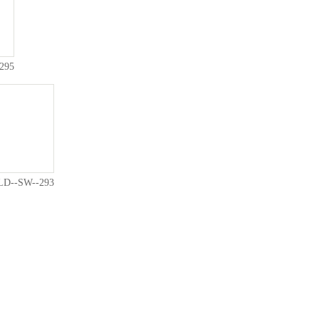
95
-SW--293