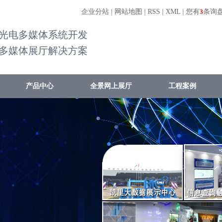
企业分站
|
网站地图
|
RSS
|
XML
|
您有
3
条询
光电多媒体系统开发
多媒体展厅解决方案
产品中心
全景网上展厅
工程案例