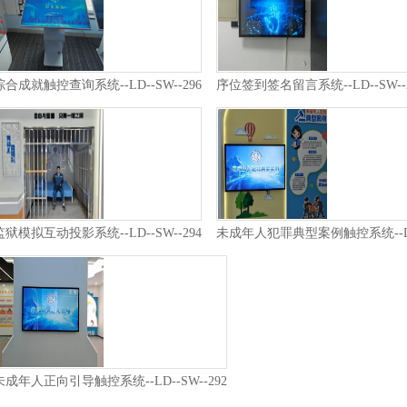
综合成就触控查询系统--LD--SW--296
序位签到签名留言系统--LD--SW--2
监狱模拟互动投影系统--LD--SW--294
未成年人犯罪典型案例触控系统--LD-
未成年人正向引导触控系统--LD--SW--292