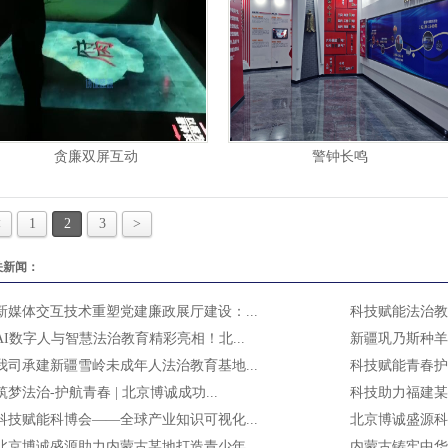
贪廉双屏互动
警钟长鸣
<
1
2
3
>
关新闻：
新媒体交互技术重塑党建廉政展厅建设：...
科技赋能法治教育
AI数字人与智慧法治教育精彩亮相！北...
新疆巩乃斯种羊
我司承建新疆雪岭未成年人法治教育基地...
科技赋能青春护航
筑梦法治-护航青春 | 北京博诚成功...
科技助力福建某
科技赋能科博会——全球产业知识可视化...
北京博诚盛源科
北京博诚盛源助力内蒙古某地打造青少年...
内蒙古铸牢中华