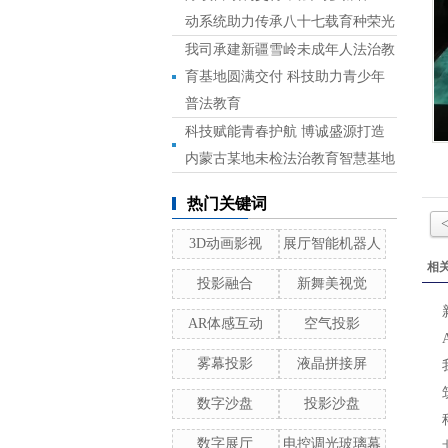
动系统助力传承八十七载育种荣光
我司承建新疆雪岭未成年人法治教
育基地圆满交付 科技助力青少年
普法教育
科技赋能青春护航 博诚盛源打造
内蒙古某地未检法治教育智慧基地
热门关键词
3D动画影视
展厅智能机器人
相
投影融合
新舞美视觉
AR体感互动
空气投影
雾幕投影
液晶拼接屏
数字沙盘
投影沙盘
数字展厅
电控调光玻璃幕