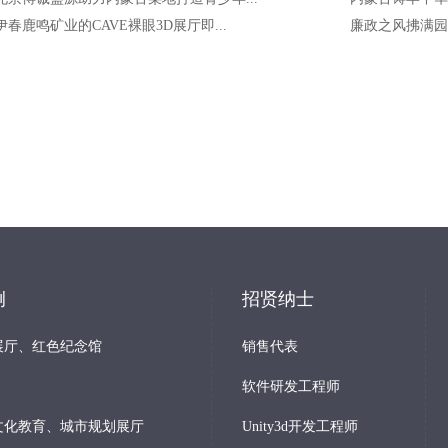
伊春鹿鸣矿业的CAVE裸眼3D展厅即...
廉政之风拂满园 
例
招贤纳士
展厅、红色纪念馆
销售代表
软件研发工程师
文化教育、城市规划展厅
Unity3d开发工程师