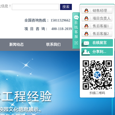
盘信息！
销售经理
项目负责人
全国咨询热线： 15011329662
在
售后客服1
线
:
项 目 咨 询
400-118-2039
客
售后客服2
服
在线留言
新闻动态
联系我们
分享到...
扫描二维码