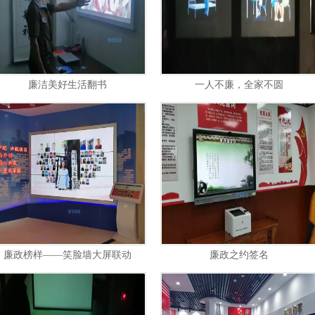
廉洁美好生活翻书
一人不廉，全家不圆
廉政榜样——笑脸墙大屏联动
廉政之约签名