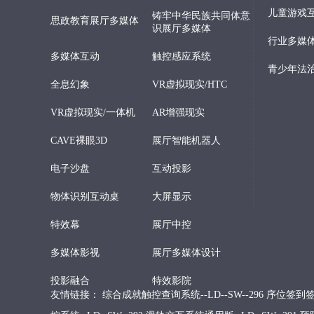
儿童游戏
铸牢中华民族共同体意
思政教育展厅多媒体
识展厅多媒体
行业多媒体
多媒体互动
触控感应系统
青少年法
全息幻象
VR虚拟现实/HTC
VR虚拟现实/一体机
AR增强现实
CAVE裸眼3D
展厅智能机器人
电子沙盘
互动投影
物体识别互动桌
大屏显示
特效幕
展厅中控
多媒体影视
展厅多媒体设计
投影融合
特效影院
友情链接：
综合成就触控查询系统--LD--SW--296
序位签到签名