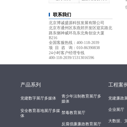
联系我们
北京博诚盛源科技发展有限公司
北京市通州区东燕郊开发区迎宾路北
路东侧神威环岛东北角创业大厦
B216
全国客服热线：400-118-2039
项 目 咨 询：010-86390838
24小时客户经理专线
400-118-2039/15313016596
产品系列
工程案
青少年法制教育展厅多
党建数字展厅多媒体
党建廉政
媒体
企业展厅
安全教育基地展厅多媒
禁毒教育展厅
体
大数据、
反腐倡廉廉政教育展厅