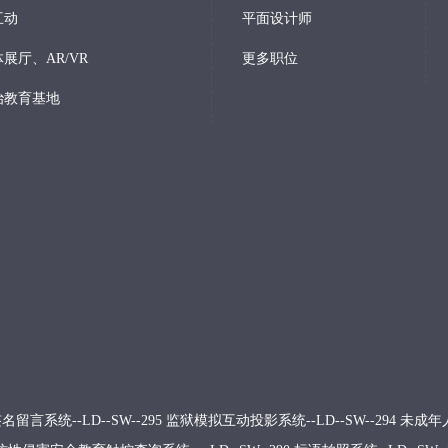
互动
平面设计师
展厅、AR/VR
更多职位
治教育基地
留言系统--LD--SW--295
监狱模拟互动投影系统--LD--SW--294
未成年人