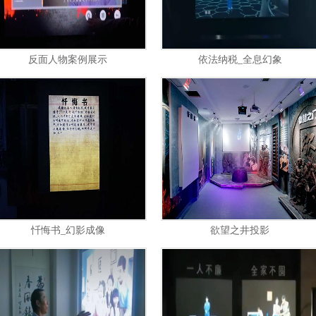
反面人物案例展示
依法纳税_全息幻象
忏悔书_幻影成像
欲望之井投影